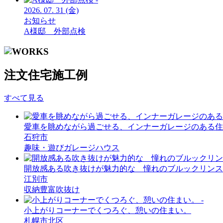
2026.
07.
31
(金)
お知らせ
A様邸 外部点検
注文住宅施工例
すべて見る
愛車を
眺めながら過ごせる、
インナーガレージのある住
石狩市
趣味・遊び
ガレージハウス
開放感ある吹き抜けが魅力的な
憧れのブルックリンス
江別市
収納豊富
吹抜け
小上がりコーナーでくつろぐ、
憩いの住まい。
札幌市北区