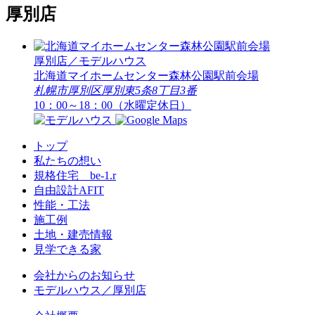
厚別店
厚別店／モデルハウス
北海道マイホームセンター
森林公園駅前会場
札幌市厚別区厚別東5条8丁目3番
10：00～18：00（水曜定休日）
トップ
私たちの想い
規格住宅 be-1.r
自由設計AFIT
性能・工法
施工例
土地・建売情報
見学できる家
会社からのお知らせ
モデルハウス／厚別店