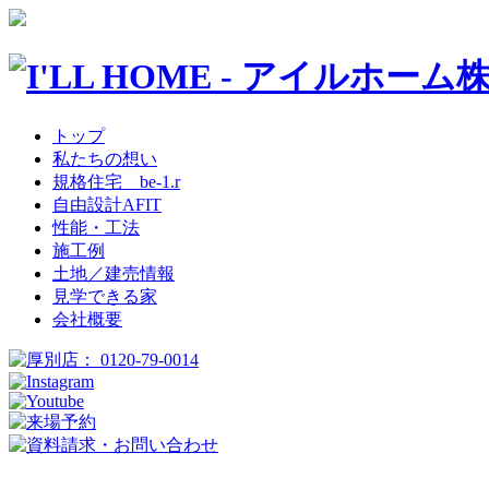
トップ
私たちの想い
規格住宅 be-1.r
自由設計AFIT
性能・工法
施工例
土地／建売情報
見学できる家
会社概要